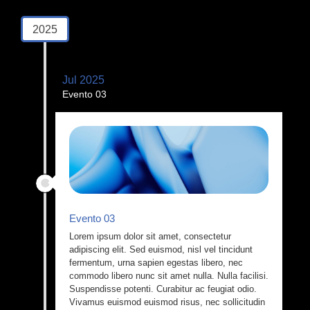
2025
Jul 2025
Evento 03
Evento 03
Lorem ipsum dolor sit amet, consectetur
adipiscing elit. Sed euismod, nisl vel tincidunt
fermentum, urna sapien egestas libero, nec
commodo libero nunc sit amet nulla. Nulla facilisi.
Suspendisse potenti. Curabitur ac feugiat odio.
Vivamus euismod euismod risus, nec sollicitudin