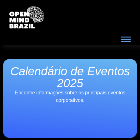
Calendário de Eventos
2025
Encontre informações sobre os principais eventos
corporativos.